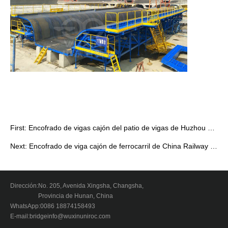
First:
Encofrado de vigas cajón del patio de vigas de Huzhou del Ferrocarril H…
Next:
Encofrado de viga cajón de ferrocarril de China Railway Four Bureau Fux…
Dirección:
No. 205, Avenida Xingsha, Changsha,
Provincia de Hunan, China
WhatsApp:
0086 18874158493
E-mail:
bridgeinfo@wuxinuniroc.com